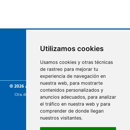
Utilizamos cookies
Usamos cookies y otras técnicas
de rastreo para mejorar tu
Centre d'àrids de Barcelona
experiencia de navegación en
nuestra web, para mostrarte
© 2026 Artisorra S.L.U.
| Todos los derechos reservados
contenidos personalizados y
Ctra. de La Roca. Km. 12 - 08105 Sant Fost de Campsentelles
anuncios adecuados, para analizar
Tel. 935445330
el tráfico en nuestra web y para
info@artisorra.com
comprender de donde llegan
nuestros visitantes.
Visítanos también en www.artigarden.es
Política de privacidad