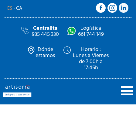
ES
CA
Centralita
Logística
935 445 330
661 744 149
Dónde
Horario :
estamos
Lunes a Viernes
de 7:00h a
17:45h