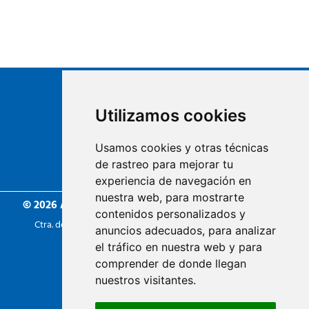
Utilizamos cookies
Usamos cookies y otras técnicas
de rastreo para mejorar tu
Centre d'àrids de Barcelona
experiencia de navegación en
nuestra web, para mostrarte
© 2026 Artisorra S.L.U.
| Todos los derechos reservados
contenidos personalizados y
Ctra. de La Roca. Km. 12 - 08105 Sant Fost de Campsentelles
anuncios adecuados, para analizar
Tel. 935445330
el tráfico en nuestra web y para
info@artisorra.com
comprender de donde llegan
nuestros visitantes.
Visítanos también en www.artigarden.es
Política de privacidad