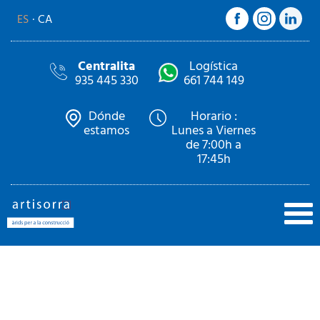
ES
CA
Centralita
Logística
935 445 330
661 744 149
Dónde
Horario :
estamos
Lunes a Viernes
de 7:00h a
17:45h